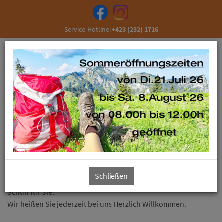
Service-Hotline:
+423 (232) 1716
Fehr Schuhe + Sport
Besuchen Sie uns in Schaan und überzeugen Sie sich von
unserem umfangreichen Sortiment.
Unsere große Auswahl an Schuhen für jedes Alter und unser
freundliches Team garantiert Ihnen einen entspannten und
Schließen
zufriedenen Einkauf und den damit verbundenen, richtigen
Schuh für Sie.
Wir heißen Sie jederzeit bei uns Herzlich Willkommen.