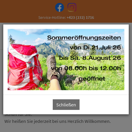
Service-Hotline:
+423 (232) 1716
Fehr Schuhe + Sport
Besuchen Sie uns in Schaan und überzeugen Sie sich von
unserem umfangreichen Sortiment.
Unsere große Auswahl an Schuhen für jedes Alter und unser
freundliches Team garantiert Ihnen einen entspannten und
Schließen
zufriedenen Einkauf und den damit verbundenen, richtigen
Schuh für Sie.
Wir heißen Sie jederzeit bei uns Herzlich Willkommen.