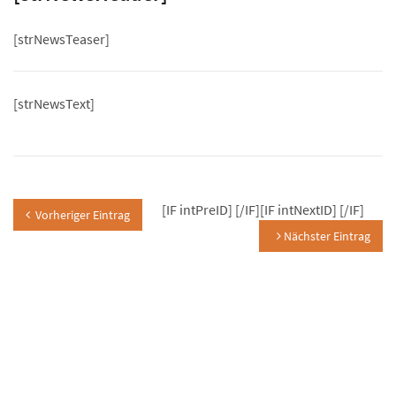
[strNewsTeaser]
[strNewsText]
[IF intPreID]
[/IF][IF intNextID]
[/IF]
Vorheriger Eintrag
Nächster Eintrag