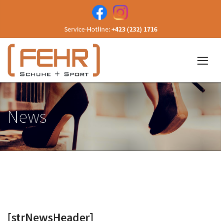
Service-Hotline:
+423 (232) 1716
News
[strNewsHeader]