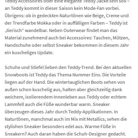
Teddy Accessoires oder eine elegante Teddy Jacke sein soll –
an Teddy kommt in dieser Saison kein Mode-Fan vorbei.
Übrigens: ob in gedeckten Naturtönen wie Beige, Creme und
der Trendfarbe Mokka oder in auffälligen Farben – Teddy ist
„tierisch“ wandelbar. Neben Outerwear findet man das
Material zunehmend auch bei Accessoires: Taschen, Mützen,
Handschuhe oder selbst Sneaker bekommen in diesem Jahr
ein kuscheliges Update.
Schuhe und Stiefel lieben den Teddy-Trend. Bei den aktuellen
Snowboots ist Teddy das Thema Nummer Eins. Die Vorteile
liegen auf der Hand. Die wintertauglichen Boots sehen von
außen schon kuschelig aus, halten aber gleichzeitig dank
weichem, isolierendem Innenleben aus Teddy oder echtem
Lammfell auch die Füße wunderbar warm. Sneaker
überzeugen dieses Jahr durch Teddy-Applikationen. In
Naturtönen, manchmal auch im Mix mit Metallics, sehen die
stylishen Sneaker besonders edel aus. Warme Füße in
Sneakern? Auch daran haben die Schuh-Designer gedacht.