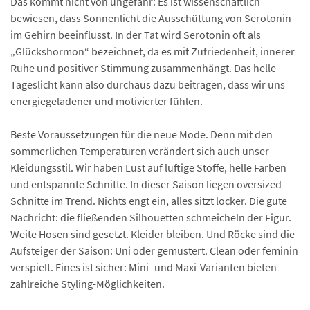
Das kommt nicht von ungefähr: Es ist wissenschaftlich
bewiesen, dass Sonnenlicht die Ausschüttung von Serotonin
im Gehirn beeinflusst. In der Tat wird Serotonin oft als
„Glückshormon“ bezeichnet, da es mit Zufriedenheit, innerer
Ruhe und positiver Stimmung zusammenhängt. Das helle
Tageslicht kann also durchaus dazu beitragen, dass wir uns
energiegeladener und motivierter fühlen.
Beste Voraussetzungen für die neue Mode. Denn mit den
sommerlichen Temperaturen verändert sich auch unser
Kleidungsstil. Wir haben Lust auf luftige Stoffe, helle Farben
und entspannte Schnitte. In dieser Saison liegen oversized
Schnitte im Trend. Nichts engt ein, alles sitzt locker. Die gute
Nachricht: die fließenden Silhouetten schmeicheln der Figur.
Weite Hosen sind gesetzt. Kleider bleiben. Und Röcke sind die
Aufsteiger der Saison: Uni oder gemustert. Clean oder feminin
verspielt. Eines ist sicher: Mini- und Maxi-Varianten bieten
zahlreiche Styling-Möglichkeiten.