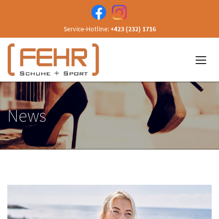
Service-Hotline:
+423 (232) 1716
News